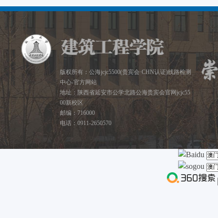
版权所有：公海jcjc5500(贵宾会·CHN认证)线路检测
中心-官方网站
建筑工程学院
建筑工程学院
建筑工程学院
地址：陕西省延安市公学北路公海贵宾会官网jcjc55
00新校区
邮编：716000
电话：0911-2650570