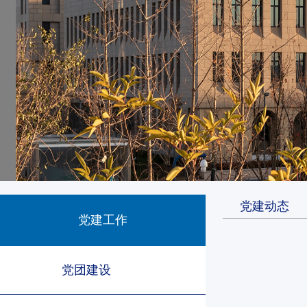
党建动态
党建工作
党团建设