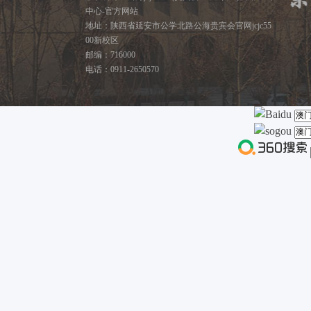
中心-官方网站
地址：陕西省延安市公学北路公海贵宾会官网jcjc55
00新校区
邮编：716000
电话：0911-2650570