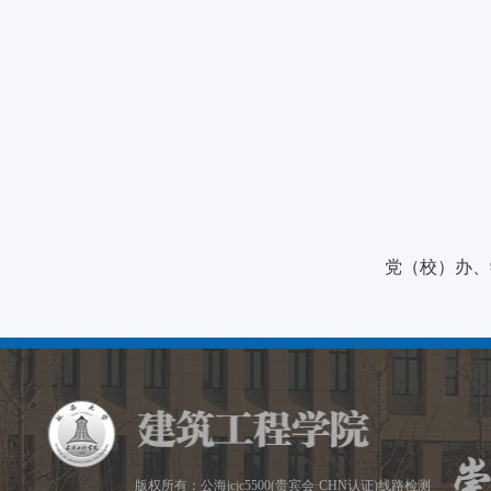
党（校）办、
版权所有：公海jcjc5500(贵宾会·CHN认证)线路检测